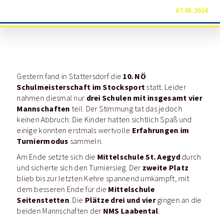
07.05.2026
10. NÖ
Gestern fand in Stattersdorf die
Schulmeisterschaft im Stocksport
statt. Leider
drei Schulen mit insgesamt vier
nahmen diesmal nur
Mannschaften
teil. Der Stimmung tat das jedoch
keinen Abbruch: Die Kinder hatten sichtlich Spaß und
Erfahrungen im
einige konnten erstmals wertvolle
Turniermodus
sammeln.
Mittelschule St. Aegyd
Am Ende setzte sich die
durch
zweite Platz
und sicherte sich den Turniersieg. Der
blieb bis zur letzten Kehre spannend umkämpft, mit
Mittelschule
dem besseren Ende für die
Seitenstetten
Plätze drei und vier
. Die
gingen an die
NMS Laabental
beiden Mannschaften der
.