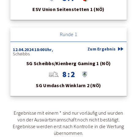
ESV Union Seitenstetten 1 (NÖ)
Runde 1
fast_forward
Zum Ergebnis
12.04.2024 18:00Uhr,
Scheibbs
SG Scheibbs/Kienberg Gaming 1 (NÖ)
8 : 2
SG Umdasch Winklarn 2 (NÖ)
Ergebnisse mit einem * sind nur vorläufig und wurden
von der Auswärtsmannschaft noch nicht bestätigt.
Ergebnisse werden erst nach Kontrolle in die Wertung
übernommen.