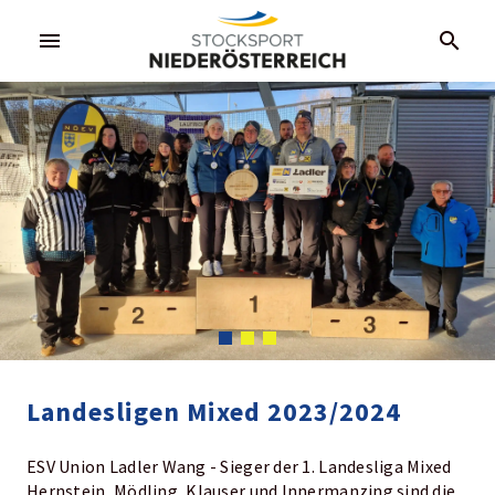
menu
search
Landesligen Mixed 2023/2024
ESV Union Ladler Wang - Sieger der 1. Landesliga Mixed
Hernstein, Mödling, Klauser und Innermanzing sind die