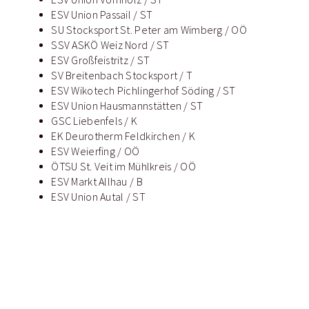
ESV Union Passail / ST
SU Stocksport St. Peter am Wimberg / OÖ
SSV ASKÖ Weiz Nord / ST
ESV Großfeistritz / ST
SV Breitenbach Stocksport / T
ESV Wikotech Pichlingerhof Söding / ST
ESV Union Hausmannstätten / ST
GSC Liebenfels / K
EK Deurotherm Feldkirchen / K
ESV Weierfing / OÖ
ÖTSU St. Veit im Mühlkreis / OÖ
ESV Markt Allhau / B
ESV Union Autal / ST