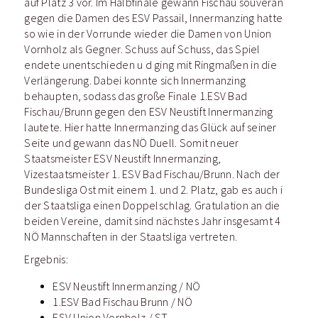
auf Platz 3 vor. Im Halbfinale gewann Fischau souverän
gegen die Damen des ESV Passail, Innermanzing hatte
so wie in der Vorrunde wieder die Damen von Union
Vornholz als Gegner. Schuss auf Schuss, das Spiel
endete unentschieden u d ging mit Ringmaßen in die
Verlängerung. Dabei konnte sich Innermanzing
behaupten, sodass das große Finale 1.ESV Bad
Fischau/Brunn gegen den ESV Neustift Innermanzing
lautete. Hier hatte Innermanzing das Glück auf seiner
Seite und gewann das NÖ Duell. Somit neuer
Staatsmeister ESV Neustift Innermanzing,
Vizestaatsmeister 1. ESV Bad Fischau/Brunn. Nach der
Bundesliga Ost mit einem 1. und 2. Platz, gab es auch i
der Staatsliga einen Doppelschlag. Gratulation an die
beiden Vereine, damit sind nächstes Jahr insgesamt 4
NÖ Mannschaften in der Staatsliga vertreten.
Ergebnis:
ESV Neustift Innermanzing / NÖ
1.ESV Bad Fischau Brunn / NÖ
ESV Union Vornholz / ST