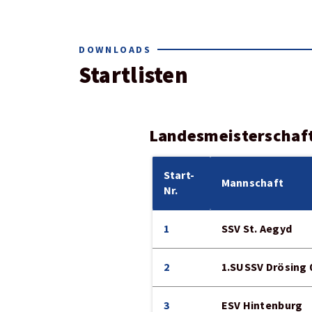
DOWNLOADS
Startlisten
Landesmeisterschaft
Start-
Mannschaft
Nr.
1
SSV St. Aegyd
2
1.SUSSV Drösing 
3
ESV Hintenburg