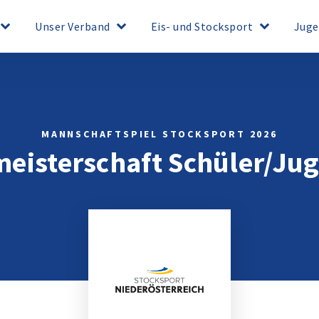
board_arrow_down
keyboard_arrow_down
keyboard_arrow_down
Unser Verband
Eis- und Stocksport
Juge
MANNSCHAFTSPIEL STOCKSPORT 2026
eisterschaft Schüler/Ju