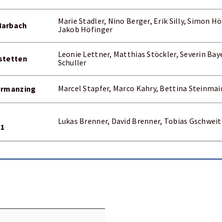
Marie Stadler, Nino Berger, Erik Silly, Simon 
Marbach
Jakob Höfinger
Leonie Lettner, Matthias Stöckler, Severin Bay
stetten
Schuller
ermanzing
Marcel Stapfer, Marco Kahry, Bettina Steinmair
Lukas Brenner, David Brenner, Tobias Gschweit
 1