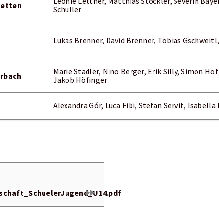
Leonie Lettner, Matthias Stöckler, Severin Baye
tetten
Schuller
Lukas Brenner, David Brenner, Tobias Gschweitl
Marie Stadler, Nino Berger, Erik Silly, Simon Hö
arbach
Jakob Höfinger
3
Alexandra Gór, Luca Fibi, Stefan Servit, Isabella
fast_forward
schaft_SchuelerJugend_U14.pdf