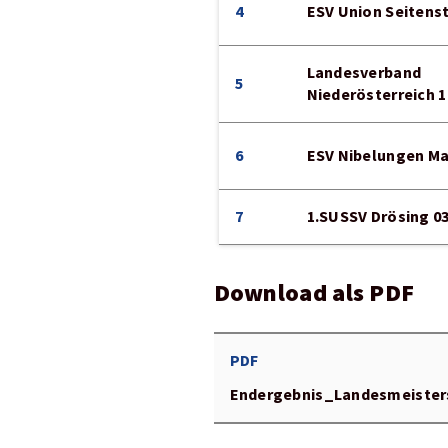
4
ESV Union Seitens
Landesverband
5
Niederösterreich 1
6
ESV Nibelungen M
7
1.SUSSV Drösing 0
Download als PDF
PDF
Endergebnis_Landesmeister