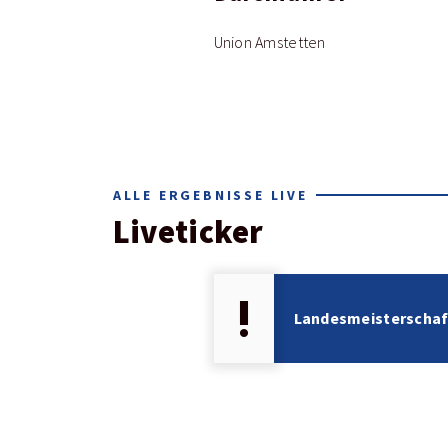
Union Amstetten
ALLE ERGEBNISSE LIVE
Liveticker
priority_high
Landesmeisterschaf