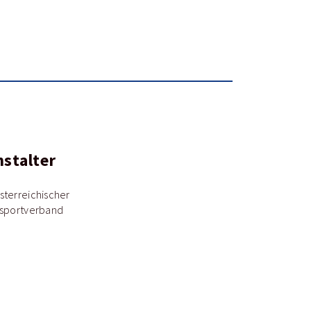
nstalter
sterreichischer
ksportverband