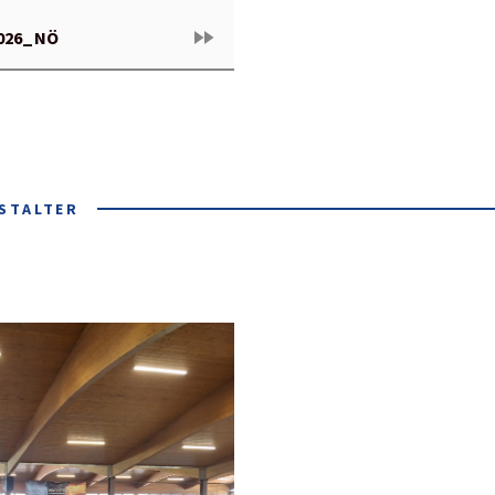
fast_forward
026_NÖ
STALTER