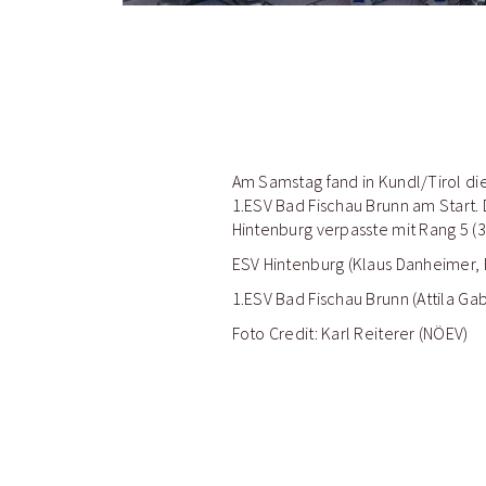
Am Samstag fand in Kundl/Tirol di
1.ESV Bad Fischau Brunn am Start. D
Hintenburg verpasste mit Rang 5 (3
ESV Hintenburg (Klaus Danheimer, F
1.ESV Bad Fischau Brunn (Attila Ga
Foto Credit: Karl Reiterer (NÖEV)