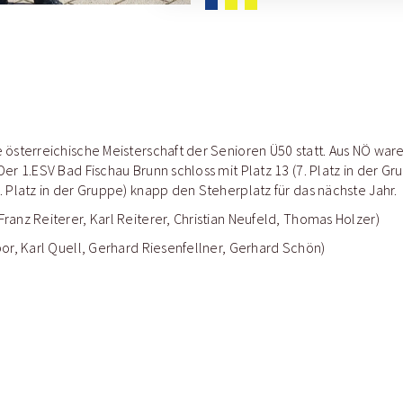
e österreichische Meisterschaft der Senioren Ü50 statt. Aus NÖ wa
er 1.ESV Bad Fischau Brunn schloss mit Platz 13 (7. Platz in der Gr
. Platz in der Gruppe) knapp den Steherplatz für das nächste Jahr.
ranz Reiterer, Karl Reiterer, Christian Neufeld, Thomas Holzer)
bor, Karl Quell, Gerhard Riesenfellner, Gerhard Schön)