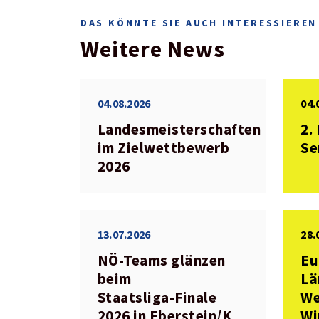
DAS KÖNNTE SIE AUCH INTERESSIEREN
Weitere News
04.08.2026
04.
Landesmeisterschaften
2.
im Zielwettbewerb
Se
2026
13.07.2026
28.
NÖ‑Teams glänzen
Eu
beim
Lä
Staatsliga‑Finale
We
2026 in Eberstein/K
Wi