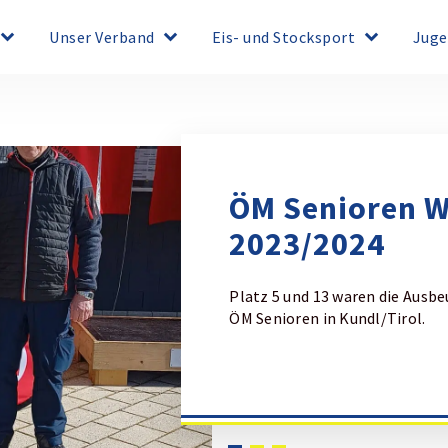
board_arrow_down
keyboard_arrow_down
keyboard_arrow_down
Unser Verband
Eis- und Stocksport
Juge
ÖM Senioren W
2023/2024
Platz 5 und 13 waren die Ausbe
ÖM Senioren in Kundl/Tirol.