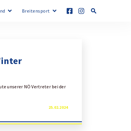
keyboard_arrow_down
keyboard_arrow_down
search
nd
Breitensport
inter
ute unserer NÖ Vertreter bei der
25.02.2024