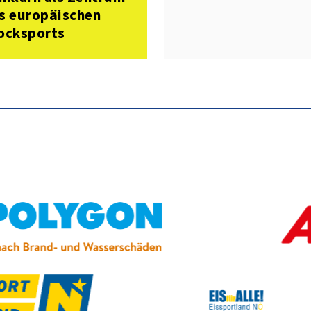
s europäischen
ocksports