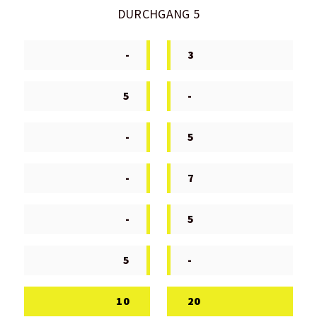
DURCHGANG 5
-
3
5
-
-
5
-
7
-
5
5
-
10
20