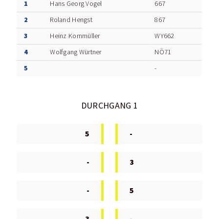
1
Hans Georg Vogel
667
2
Roland Hengst
867
3
Heinz Kornmüller
WY662
4
Wolfgang Würtner
NÖ71
5
-
DURCHGANG 1
5
-
-
3
-
5
3
-