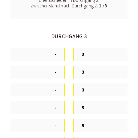
Unentschieden in Durchgang 2.
1 : 3
Zwischenstand nach Durchgang 2:
DURCHGANG 3
-
3
-
3
-
3
-
5
-
5