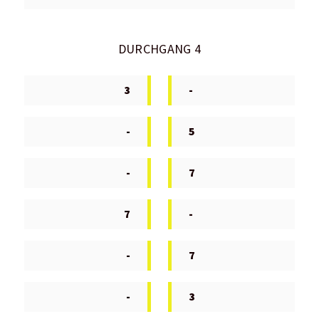
DURCHGANG 4
3
-
-
5
-
7
7
-
-
7
-
3