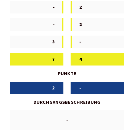
-
2
-
2
3
-
7
4
PUNKTE
2
-
DURCHGANGSBESCHREIBUNG
-