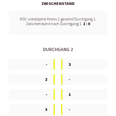
ZWISCHENSTAND
WSV voestalpine Krems 2 gewinnt Durchgang 1.
2 : 0
Zwischenstand nach Durchgang 1:
DURCHGANG 2
-
2
2
-
-
1
3
-