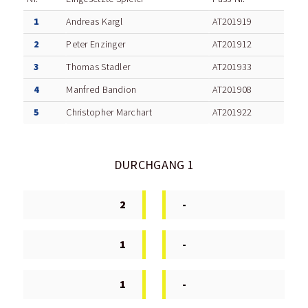
1
Andreas Kargl
AT201919
2
Peter Enzinger
AT201912
3
Thomas Stadler
AT201933
4
Manfred Bandion
AT201908
5
Christopher Marchart
AT201922
DURCHGANG 1
2
-
1
-
1
-