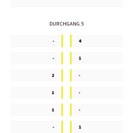
DURCHGANG 5
-
4
-
1
2
-
1
-
1
-
-
1