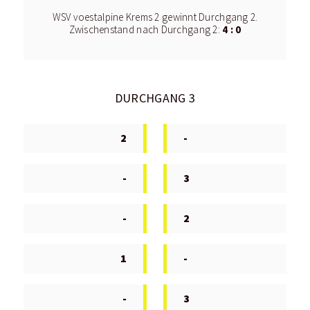
WSV voestalpine Krems 2 gewinnt Durchgang 2.
4 : 0
Zwischenstand nach Durchgang 2:
DURCHGANG 3
2
-
-
3
-
2
1
-
-
3