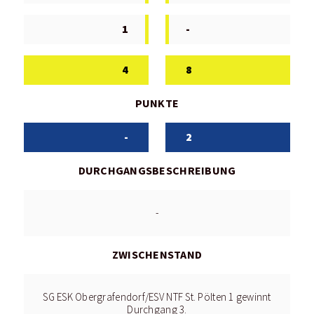
1
-
4
8
PUNKTE
-
2
DURCHGANGSBESCHREIBUNG
-
ZWISCHENSTAND
SG ESK Obergrafendorf/ESV NTF St. Pölten 1 gewinnt
Durchgang 3.