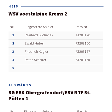
HEIM
WSV voestalpine Krems 2
Nr.
Eingesetzte Spieler
Pass-Nr.
1
Reinhard Suchanek
AT203170
2
Ewald Huber
AT203160
3
Friedrich Kugler
AT203167
4
Patric Scheuer
AT203168
5
AUSWÄRTS
SG ESK Obergrafendorf/ESV NTF St.
Pölten 1
Nr.
Eingesetzte Spieler
Pass-Nr.