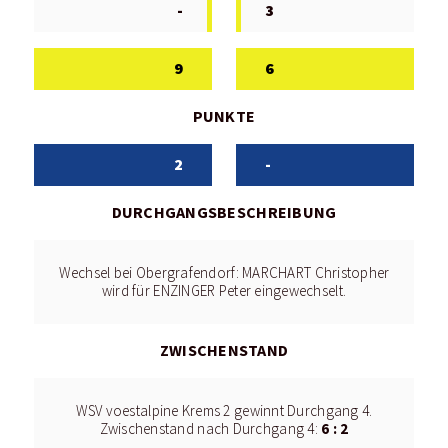
-
3
9
6
PUNKTE
2
-
DURCHGANGSBESCHREIBUNG
Wechsel bei Obergrafendorf: MARCHART Christopher
wird für ENZINGER Peter eingewechselt.
ZWISCHENSTAND
WSV voestalpine Krems 2 gewinnt Durchgang 4.
6 : 2
Zwischenstand nach Durchgang 4: