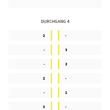
DURCHGANG 4
2
-
-
3
-
2
2
-
-
1
3
-