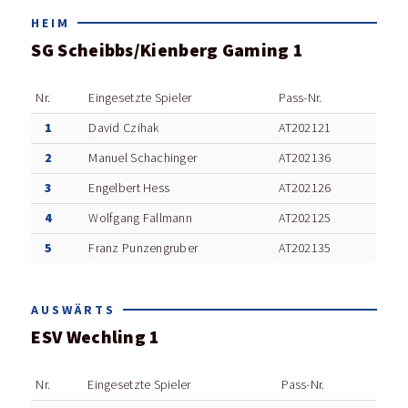
HEIM
SG Scheibbs/Kienberg Gaming 1
Nr.
Eingesetzte Spieler
Pass-Nr.
1
David Czihak
AT202121
2
Manuel Schachinger
AT202136
3
Engelbert Hess
AT202126
4
Wolfgang Fallmann
AT202125
5
Franz Punzengruber
AT202135
AUSWÄRTS
ESV Wechling 1
Nr.
Eingesetzte Spieler
Pass-Nr.