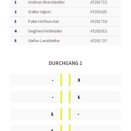
1
Andreas Brandstetter
AT201712
2
Walter Aigner
AT203325
3
Peter Hofmarcher
AT201716
4
Siegfried Höllmüller
AT202012
5
Stefan Landstetter
AT201727
DURCHGANG 1
-
3
-
1
1
-
1
-