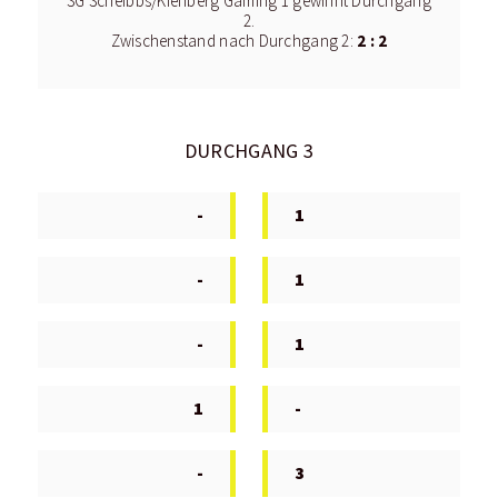
SG Scheibbs/Kienberg Gaming 1 gewinnt Durchgang
2.
2 : 2
Zwischenstand nach Durchgang 2:
DURCHGANG 3
-
1
-
1
-
1
1
-
-
3