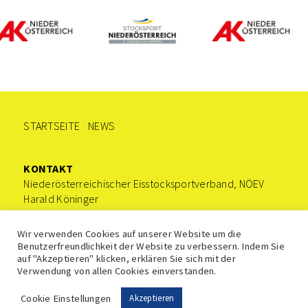
STARTSEITE
NEWS
KONTAKT
Niederösterreichischer Eisstocksportverband, NÖEV
Harald Köninger
0676/9221535
office@stocksport-noe.at
Wir verwenden Cookies auf unserer Website um die
Benutzerfreundlichkeit der Website zu verbessern. Indem Sie
auf "Akzeptieren" klicken, erklären Sie sich mit der
Verwendung von allen Cookies einverstanden.
Impressum
Datenschutz
© Niederösterreichischer Eisstocksportverband
Cookie Einstellungen
Akzeptieren