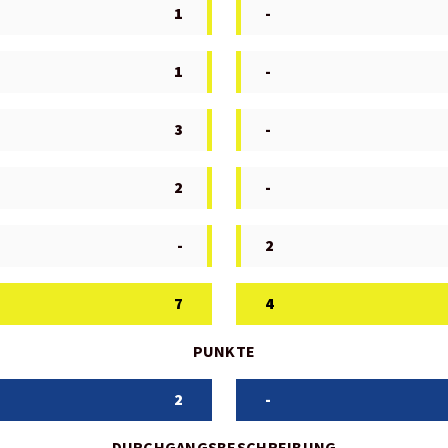
1
-
1
-
3
-
2
-
-
2
7
4
PUNKTE
2
-
DURCHGANGSBESCHREIBUNG