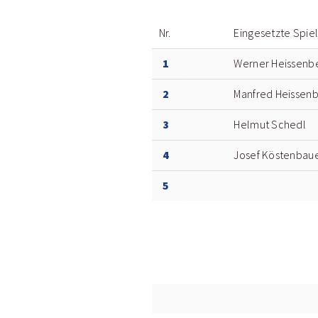
Nr.
Eingesetzte Spie
1
Werner Heissenb
2
Manfred Heissen
3
Helmut Schedl
4
Josef Köstenbau
5