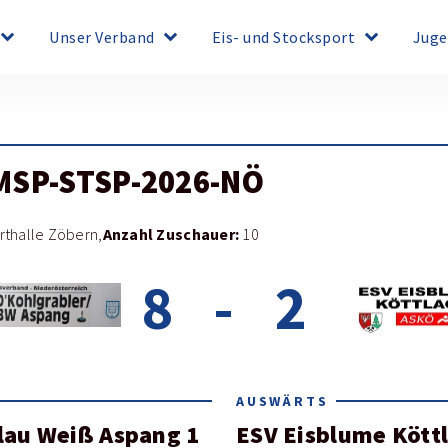
board_arrow_down
keyboard_arrow_down
keyboard_arrow_down
Unser Verband
Eis- und Stocksport
Juge
MSP-STSP-2026-NÖ
Anzahl Zuschauer:
rthalle Zöbern,
10
8
-
2
AUSWÄRTS
Blau Weiß Aspang 1
ESV Eisblume Köttl