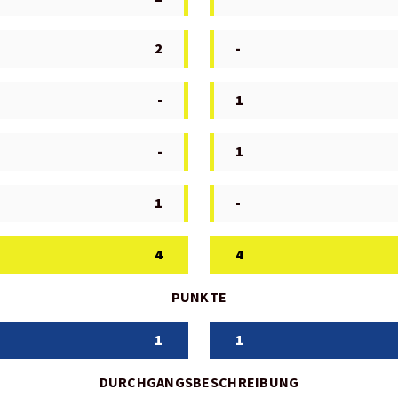
2
-
-
1
-
1
1
-
4
4
PUNKTE
1
1
DURCHGANGSBESCHREIBUNG