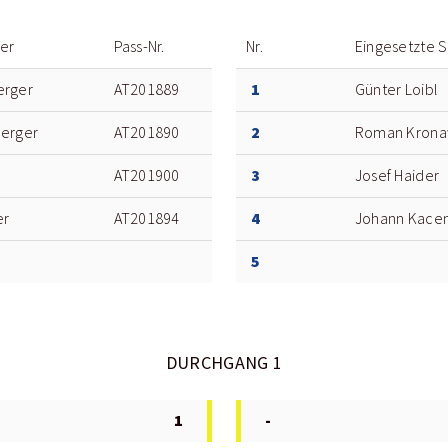
ler
Pass-Nr.
Nr.
Eingesetzte S
1
erger
AT201889
Günter Loibl
2
berger
AT201890
Roman Krona
3
AT201900
Josef Haider
4
er
AT201894
Johann Kace
5
DURCHGANG 1
1
-