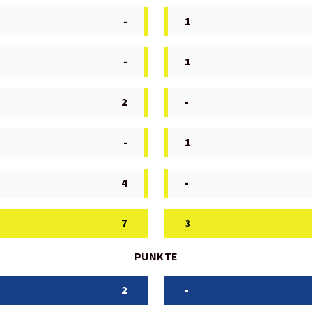
-
1
-
1
2
-
-
1
4
-
7
3
PUNKTE
2
-