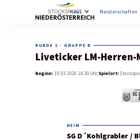
keyboard_arrow_down
key
News
Meisterschaften
RUNDE 1 - GRUPPE B
Liveticker
LM-Herren-
Beginn:
Spielort:
19.03.2026 18:30 Uhr,
Stockspo
HEIM
SG D´Kohlgrabler / 