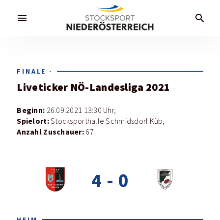
menu
search
FINALE -
Liveticker
NÖ-Landesliga 2021
Beginn:
26.09.2021 13:30 Uhr,
Spielort:
Stocksporthalle Schmidsdorf Küb,
Anzahl Zuschauer:
67
4
-
0
HEIM