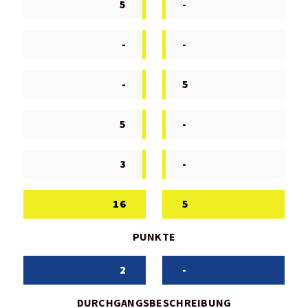
5
-
-
-
-
5
5
-
3
-
16
5
PUNKTE
2
-
DURCHGANGSBESCHREIBUNG