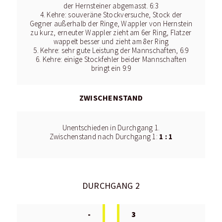
der Hernsteiner abgemasst. 6:3
4. Kehre: souveräne Stockversuche, Stock der
Gegner außerhalb der Ringe, Wappler von Hernstein
zu kurz, erneuter Wappler zieht am 6er Ring, Flatzer
wappelt besser und zieht am 8er Ring
5. Kehre: sehr gute Leistung der Mannschaften, 6:9
6. Kehre: einige Stockfehler beider Mannschaften
bringt ein 9:9
ZWISCHENSTAND
Unentschieden in Durchgang 1.
1 : 1
Zwischenstand nach Durchgang 1:
DURCHGANG 2
-
3