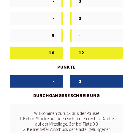
-
3
-
3
5
-
10
12
PUNKTE
-
2
DURCHGANGSBESCHREIBUNG
Willkommen zurück aus der Pause!
1. Kehre: Stöcke befinden sich hinten rechts. Daube
auf der Mittellage, 3er bei Flatz 0:3
2. Kehre: tiefer Anschuss der Gäste, gelungener