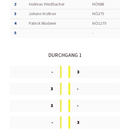
2
Andreas Windbacher
NÖ668
3
Johann Woltron
NÖ275
4
Patrick Bloderer
NÖ1279
5
-
DURCHGANG 1
-
3
3
-
3
-
-
3