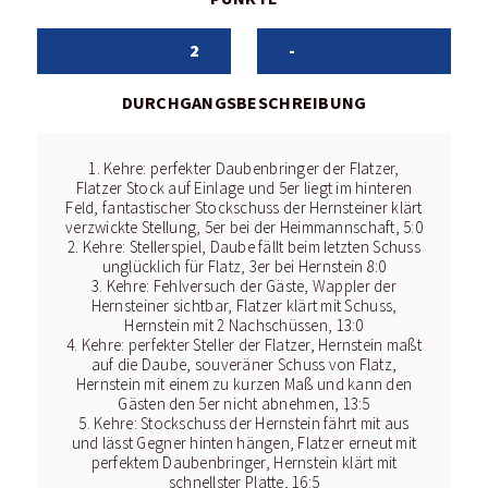
2
-
DURCHGANGSBESCHREIBUNG
1. Kehre: perfekter Daubenbringer der Flatzer,
Flatzer Stock auf Einlage und 5er liegt im hinteren
Feld, fantastischer Stockschuss der Hernsteiner klärt
verzwickte Stellung, 5er bei der Heimmannschaft, 5:0
2. Kehre: Stellerspiel, Daube fällt beim letzten Schuss
unglücklich für Flatz, 3er bei Hernstein 8:0
3. Kehre: Fehlversuch der Gäste, Wappler der
Hernsteiner sichtbar, Flatzer klärt mit Schuss,
Hernstein mit 2 Nachschüssen, 13:0
4. Kehre: perfekter Steller der Flatzer, Hernstein maßt
auf die Daube, souveräner Schuss von Flatz,
Hernstein mit einem zu kurzen Maß und kann den
Gästen den 5er nicht abnehmen, 13:5
5. Kehre: Stockschuss der Hernstein fährt mit aus
und lässt Gegner hinten hängen, Flatzer erneut mit
perfektem Daubenbringer, Hernstein klärt mit
schnellster Platte, 16:5