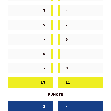
7
-
5
-
-
5
5
-
-
3
17
11
PUNKTE
2
-