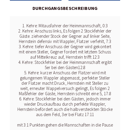
DURCHGANGSBESCHREIBUNG
1. Kehre: Mitausfahrer der Heimmannschaft, 0:3
2. Kehre: Anschuss links, Es folgen 2 Stockfehler der
Gäste. ziehender Stock der Gegner auf linker Seite,
Hernstein defensiv mit Wappler, Flatzer verfehlt, 7:3
3. Kehre: tiefer Anschuss der Gegner wird gekontert
mit einem Steller, Gegner fordert mit letztem Schuss
auf Mittelkreuz auf, Hernstein trifft 12:3
4. Kehre: Stockfehler bei der Heimmannschaft ergibt
5er bei den Gästen12:8
5. Kehre: kurzer Anschuss der Flatzer wird mit
gelungenem Wappler abgemasst, perfekter Steller
der Flatzer macht Druck, Hernstein mit Steller zu
weit, erneuter Wappelversuch gelingt, Es folgen 2
Maßfehler der Gäste, Hernstein schreibt eine 5, 17:8
6. Kehre: Stockfehler bei den Gästen, jedoch immer
wieder Druckaufbau durch perfekte Wappler,
Hernstein befördert auch die halbversteckten Stöcke
aus dem Feld, 3er bei Flatz 17:11
mit 3:1 Punkten gehen die Mannschaften in die Pause