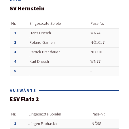
SV Hernstein
Nr.
Eingesetzte Spieler
Pass-Nr.
1
Hans Dresch
WN74
2
Roland Garherr
NÖ1017
3
Patrick Brandauer
NÖ228
4
Karl Dresch
WN77
5
-
AUSWÄRTS
ESV Flatz 2
Nr.
Eingesetzte Spieler
Pass-Nr.
1
Jürgen Prohaska
NÖ98