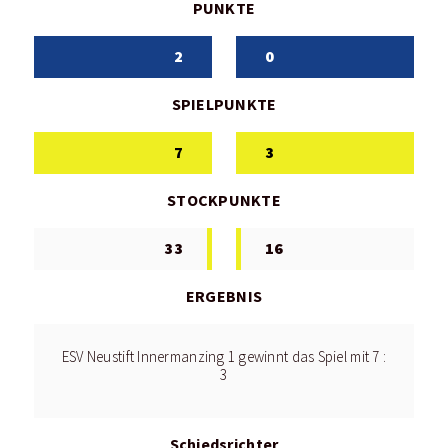
PUNKTE
2
0
SPIELPUNKTE
7
3
STOCKPUNKTE
33
16
ERGEBNIS
ESV Neustift Innermanzing 1 gewinnt das Spiel mit 7 :
3
Schiedsrichter