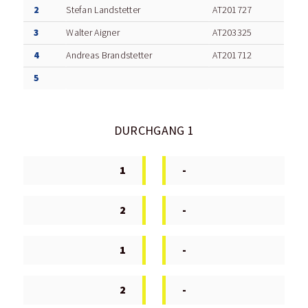
2
Stefan Landstetter
AT201727
3
Walter Aigner
AT203325
4
Andreas Brandstetter
AT201712
5
DURCHGANG 1
1
-
2
-
1
-
2
-