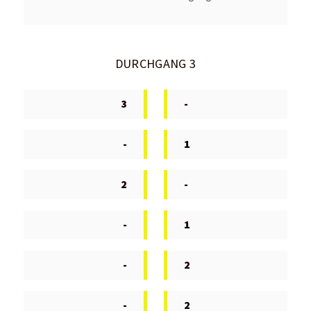
DURCHGANG 3
3
-
-
1
2
-
-
1
-
2
-
2