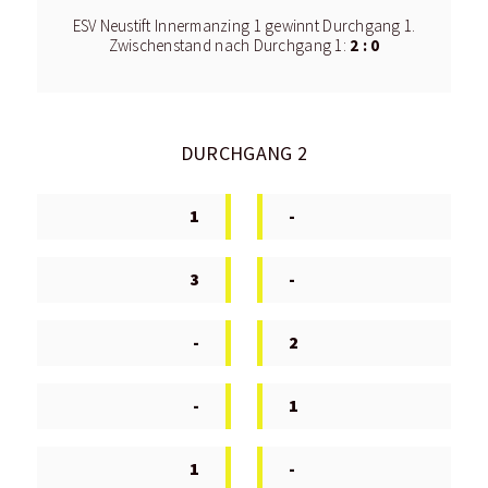
ESV Neustift Innermanzing 1 gewinnt Durchgang 1.
2 : 0
Zwischenstand nach Durchgang 1:
DURCHGANG 2
1
-
3
-
-
2
-
1
1
-