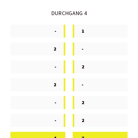
DURCHGANG 4
-
1
2
-
-
2
2
-
-
2
-
2