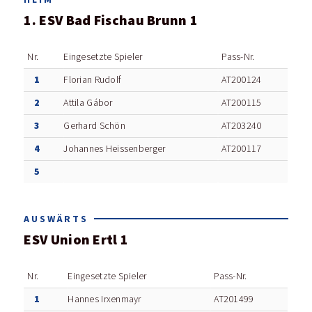
1. ESV Bad Fischau Brunn 1
Nr.
Eingesetzte Spieler
Pass-Nr.
1
Florian Rudolf
AT200124
2
Attila Gábor
AT200115
3
Gerhard Schön
AT203240
4
Johannes Heissenberger
AT200117
5
AUSWÄRTS
ESV Union Ertl 1
Nr.
Eingesetzte Spieler
Pass-Nr.
1
Hannes Irxenmayr
AT201499