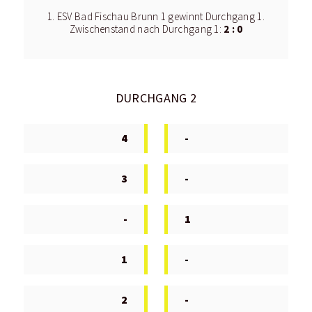
1. ESV Bad Fischau Brunn 1 gewinnt Durchgang 1.
2 : 0
Zwischenstand nach Durchgang 1:
DURCHGANG 2
4
-
3
-
-
1
1
-
2
-