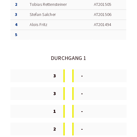
2
Tobias Rettensteiner
AT201505
3
Stefan Salcher
AT201506
4
Alois Fritz
AT201494
5
DURCHGANG 1
3
-
3
-
1
-
2
-