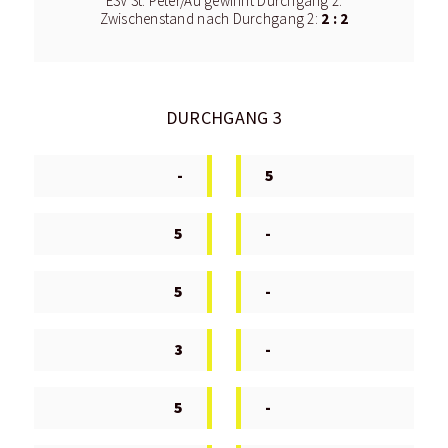
ESV St. Peter/Au gewinnt Durchgang 2.
2 : 2
Zwischenstand nach Durchgang 2:
DURCHGANG 3
-
5
5
-
5
-
3
-
5
-