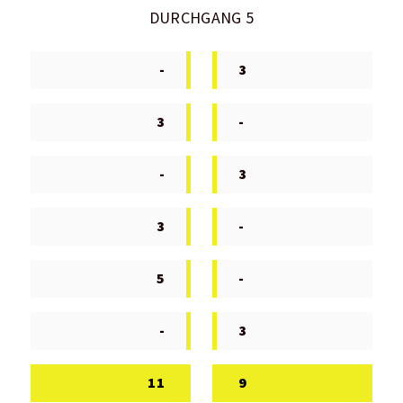
DURCHGANG 5
-
3
3
-
-
3
3
-
5
-
-
3
11
9