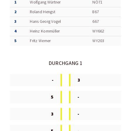
1
Wolfgang Würtner
NÖ71
2
Roland Hengst
867
3
Hans Georg Vogel
667
4
Heinz Kornmüller
WY662
5
Fritz Werner
WY203
DURCHGANG 1
-
3
5
-
3
-
5
-