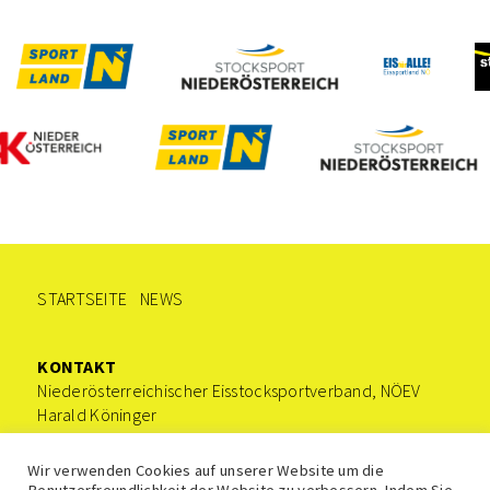
STARTSEITE
NEWS
KONTAKT
Niederösterreichischer Eisstocksportverband, NÖEV
Harald Köninger
0676/9221535
office@stocksport-noe.at
Wir verwenden Cookies auf unserer Website um die