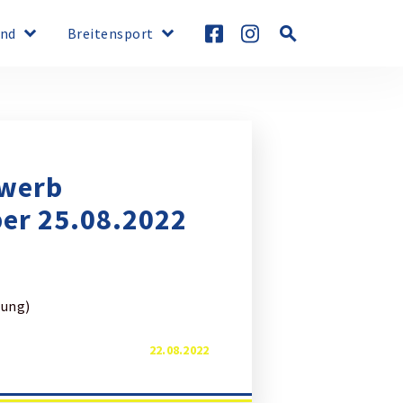
keyboard_arrow_down
keyboard_arrow_down
search
nd
Breitensport
ewerb
er 25.08.2022
lung)
22.08.2022