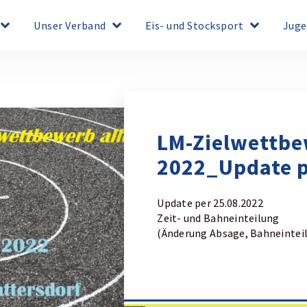
board_arrow_down
keyboard_arrow_down
keyboard_arrow_down
Unser Verband
Eis- und Stocksport
Juge
LM-Zielwettb
2022_Update p
Update per 25.08.2022
Zeit- und Bahneinteilung
(Änderung Absage, Bahneintei