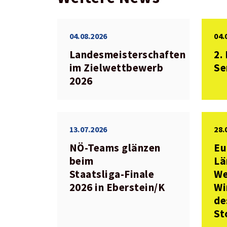
04.08.2026
04.
Landesmeisterschaften
2.
im Zielwettbewerb
Se
2026
13.07.2026
28.
NÖ‑Teams glänzen
Eu
beim
Lä
Staatsliga‑Finale
We
2026 in Eberstein/K
Wi
de
St