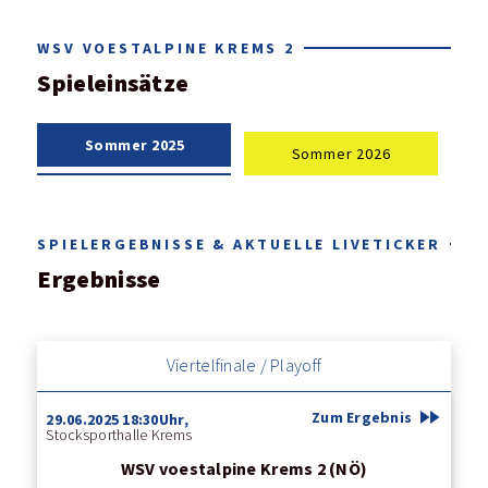
WSV VOESTALPINE KREMS 2
Spieleinsätze
Sommer 2025
Sommer 2026
SPIELERGEBNISSE & AKTUELLE LIVETICKER
Ergebnisse
Viertelfinale / Playoff
fast_forward
Zum Ergebnis
29.06.2025 18:30Uhr,
Stocksporthalle Krems
WSV voestalpine Krems 2 (NÖ)