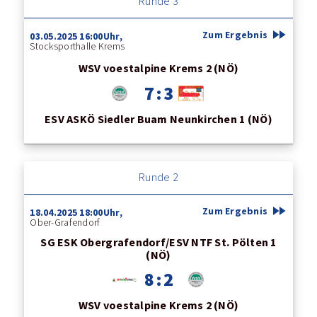
Runde 3
fast_forward
Zum Ergebnis
03.05.2025 16:00Uhr,
Stocksporthalle Krems
WSV voestalpine Krems 2 (NÖ)
7 : 3
ESV ASKÖ Siedler Buam Neunkirchen 1 (NÖ)
Runde 2
fast_forward
Zum Ergebnis
18.04.2025 18:00Uhr,
Ober-Grafendorf
SG ESK Obergrafendorf/ESV NTF St. Pölten 1
(NÖ)
8 : 2
WSV voestalpine Krems 2 (NÖ)