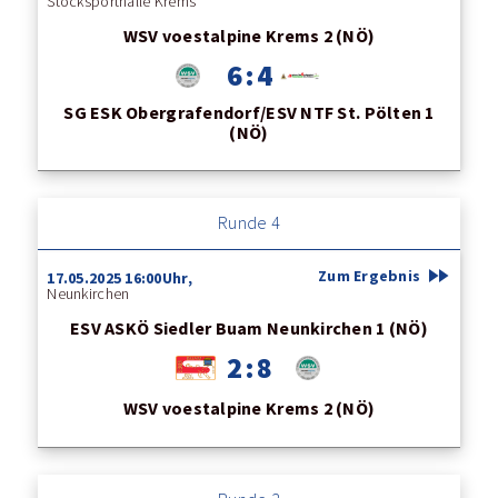
Stocksporthalle Krems
WSV voestalpine Krems 2 (NÖ)
6 : 4
SG ESK Obergrafendorf/ESV NTF St. Pölten 1
(NÖ)
Runde 4
fast_forward
Zum Ergebnis
17.05.2025 16:00Uhr,
Neunkirchen
ESV ASKÖ Siedler Buam Neunkirchen 1 (NÖ)
2 : 8
WSV voestalpine Krems 2 (NÖ)