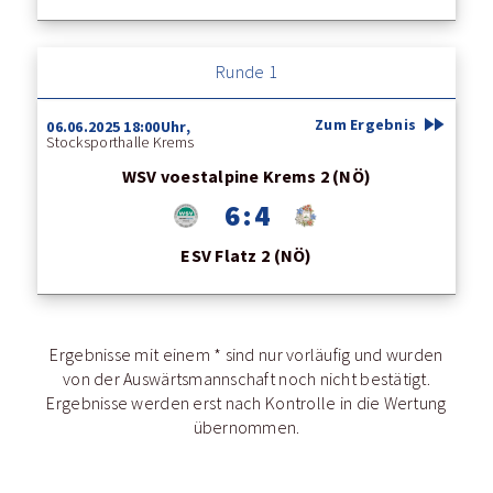
Runde 1
fast_forward
Zum Ergebnis
06.06.2025 18:00Uhr,
Stocksporthalle Krems
WSV voestalpine Krems 2 (NÖ)
6 : 4
ESV Flatz 2 (NÖ)
Ergebnisse mit einem * sind nur vorläufig und wurden
von der Auswärtsmannschaft noch nicht bestätigt.
Ergebnisse werden erst nach Kontrolle in die Wertung
übernommen.