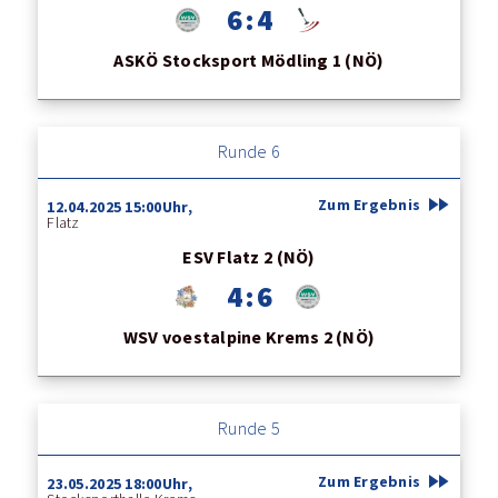
6 : 4
ASKÖ Stocksport Mödling 1 (NÖ)
Runde 6
fast_forward
Zum Ergebnis
12.04.2025 15:00Uhr,
Flatz
ESV Flatz 2 (NÖ)
4 : 6
WSV voestalpine Krems 2 (NÖ)
Runde 5
fast_forward
Zum Ergebnis
23.05.2025 18:00Uhr,